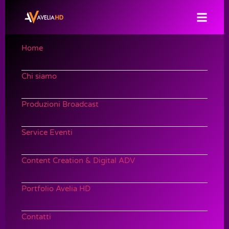
Home
Chi siamo
Produzioni Broadcast
Service Eventi
Content Creation & Digital ADV
Portfolio Avelia HD
Contatti